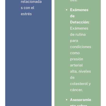
relacionada
s con el
Exámenes
estrés
de
Detección:
Exámenes
de rutina
para
condiciones
como
presión
arterial
alta, niveles
de
colesterol y
cáncer.
Asesoramie
nto sobre