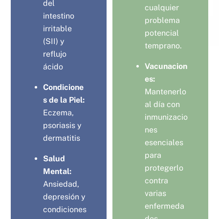
del
cualquier
intestino
problema
irritable
potencial
(SII) y
temprano.
reflujo
Vacunacion
ácido
es:
Condicione
Mantenerlo
s de la Piel:
al día con
Eczema,
inmunizacio
psoriasis y
nes
dermatitis
esenciales
para
Salud
protegerlo
Mental:
contra
Ansiedad,
varias
depresión y
enfermeda
condiciones
des.