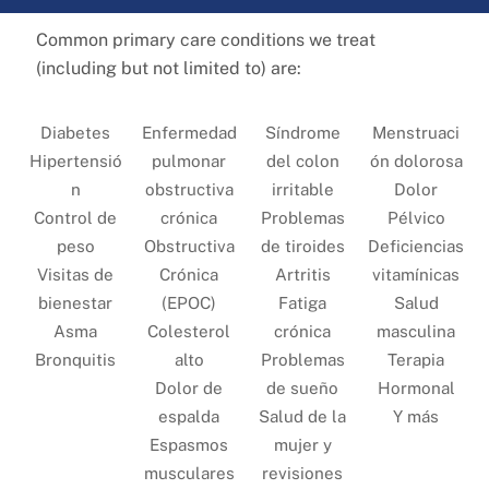
Common primary care conditions we treat
(including but not limited to) are:
Diabetes
Enfermedad
Síndrome
Menstruaci
Hipertensió
pulmonar
del colon
ón dolorosa
n
obstructiva
irritable
Dolor
Control de
crónica
Problemas
Pélvico
peso
Obstructiva
de tiroides
Deficiencias
Visitas de
Crónica
Artritis
vitamínicas
bienestar
(EPOC)
Fatiga
Salud
Asma
Colesterol
crónica
masculina
Bronquitis
alto
Problemas
Terapia
Dolor de
de sueño
Hormonal
espalda
Salud de la
Y más
Espasmos
mujer y
musculares
revisiones