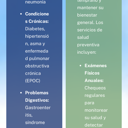
temprano y
neumonía
mantener su
Condicione
bienestar
s Crónicas:
general. Los
Diabetes,
servicios de
hipertensió
salud
n, asma y
preventiva
enfermeda
incluyen:
d pulmonar
Exámenes
obstructiva
Físicos
crónica
Anuales:
(EPOC)
Chequeos
Problemas
regulares
Digestivos:
para
Gastroenter
monitorear
itis,
su salud y
síndrome
detectar