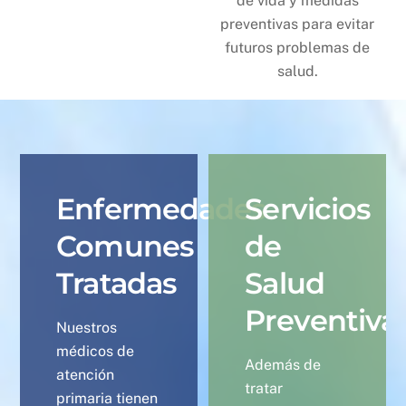
de vida y medidas
preventivas para evitar
futuros problemas de
salud.
Enfermedades
Servicios
Comunes
de
Tratadas
Salud
Preventiva
Nuestros
médicos de
Además de
atención
tratar
primaria tienen