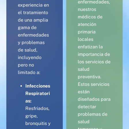
enfermedades,
experiencia en
nuestros
el tratamiento
médicos de
de una amplia
atención
gama de
primaria
enfermedades
locales
y problemas
enfatizan la
de salud,
importancia de
incluyendo
los servicios de
pero no
salud
limitado a:
preventiva.
Estos servicios
Infecciones
están
Respiratori
diseñados para
as:
detectar
Resfriados,
problemas de
gripe,
salud
bronquitis y