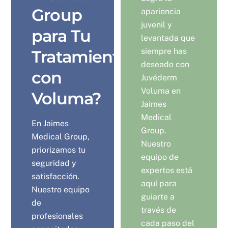
Group
apariencia
juvenil y
para Tu
levantada que
siempre has
Tratamiento
deseado con
con
Juvéderm
Voluma en
Voluma?
Jaimes
Medical
En Jaimes
Group.
Medical Group,
Nuestro
priorizamos tu
equipo de
seguridad y
expertos está
satisfacción.
aquí para
Nuestro equipo
guiarte a
de
través de
profesionales
cada paso del