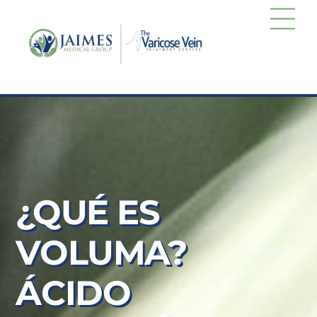
Skip
Men
to
content
¿QUÉ ES
VOLUMA?
ÁCIDO